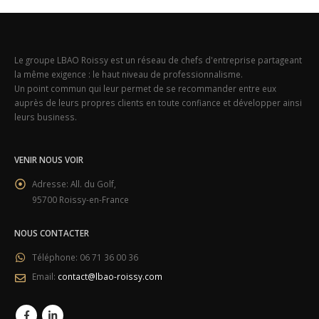
Le groupe LBAO Roissy est un réseau de chefs d'entreprise partageant
la même exigence : le haut niveau de professionnalisme.
Un point commun qui leur permet de se recommander entre eux
auprès de leurs propres clients en toute confiance et développer ainsi
leurs business.
VENIR NOUS VOIR
Adresse:
All. du Golf,
95700 Roissy-en-France
NOUS CONTACTER
Téléphone:
06 71 36 00 36
Email:
contact@lbao-roissy.com