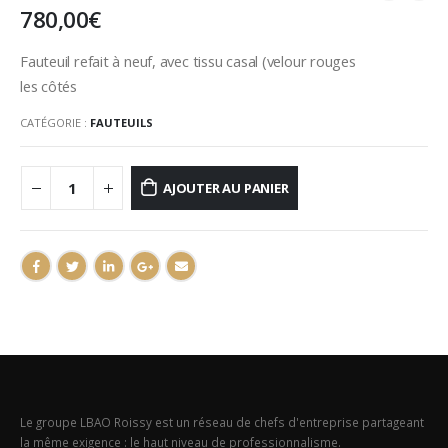
780,00
€
Fauteuil refait à neuf, avec tissu casal (velour rouges
les côtés
CATÉGORIE :
FAUTEUILS
AJOUTER AU PANIER
Le groupe LBAO Roissy est un réseau de chefs d'entreprise partageant
la même exigence : le haut niveau de professionnalisme.